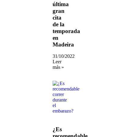
última
gran
cita
de la
temporada
en
Madeira
31/10/2022
Leer
más »
¿Es
recomendable