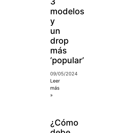
3
modelos
y
un
drop
más
‘popular’
09/05/2024
Leer
más
»
¿Cómo
debe