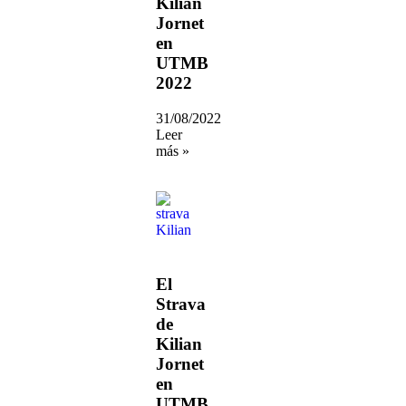
Kilian
Jornet
en
UTMB
2022
31/08/2022
Leer
más »
El
Strava
de
Kilian
Jornet
en
UTMB