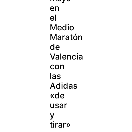
en
el
Medio
Maratón
de
Valencia
con
las
Adidas
«de
usar
y
tirar»