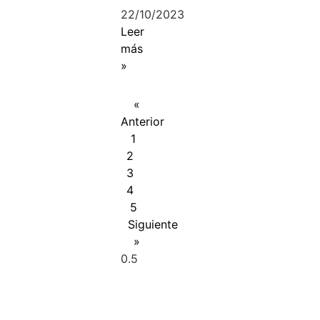
22/10/2023
Leer
más
»
«
Anterior
1
2
3
4
5
Siguiente
»