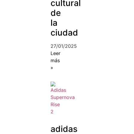
cultural
de
la
ciudad
27/01/2025
Leer
más
»
adidas