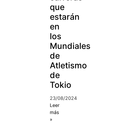
que
estarán
en
los
Mundiales
de
Atletismo
de
Tokio
23/08/2024
Leer
más
»