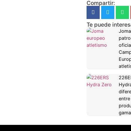
Compartir:
Te puede interes
Joma
patro
oficia
Camp
Euro
atlet
226E
Hydra
difer
entre
produ
gama