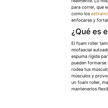
realmente. Lo mis
para correr, que e
como los
estiram
enfocarse y fortale
¿Qué es e
El foam roller ta
miofascial autoadm
espuma rígida pa
pueden formarse en
rodea tus músculo
músculos y provoc
un foam roller, m
mantenerlos flexib