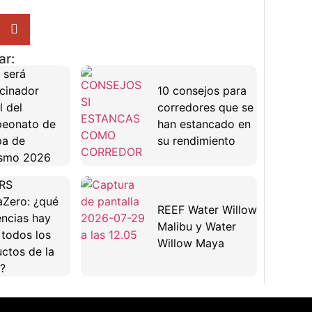
ar:
 será
cinador
10 consejos para
l del
corredores que se
eonato de
han estancado en
pa de
su rendimiento
ismo 2026
RS
Zero: ¿qué
REEF Water Willow
encias hay
Malibu y Water
 todos los
Willow Maya
ctos de la
?