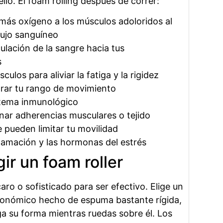
ello. El foam rolling después de correr:
más oxígeno a los músculos adoloridos al
flujo sanguíneo
culación de la sangre hacia tus
s
culos para aliviar la fatiga y la rigidez
rar tu rango de movimiento
stema inmunológico
nar adherencias musculares o tejido
ue pueden limitar tu movilidad
lamación y las hormonas del estrés
ir un foam roller
aro o sofisticado para ser efectivo. Elige un
económico hecho de espuma bastante rígida,
 su forma mientras ruedas sobre él. Los