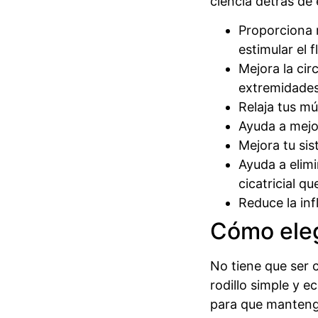
ciencia detrás de 
Proporciona 
estimular el 
Mejora la cir
extremidade
Relaja tus mús
Ayuda a mejo
Mejora tu si
Ayuda a elimi
cicatricial q
Reduce la inf
Cómo eleg
No tiene que ser c
rodillo simple y 
para que mantenga