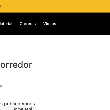
aterial
Carreras
Vídeos
corredor
s publicaciones
Joma será