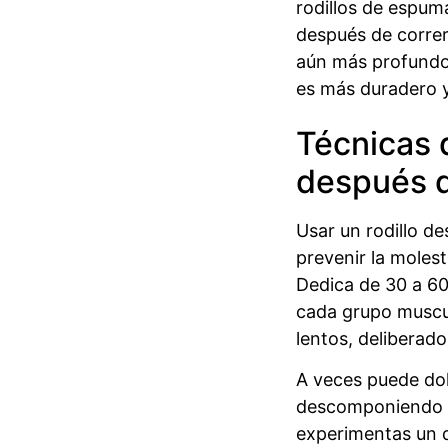
rodillos de espuma
después de correr,
aún más profundo.
es más duradero 
Técnicas 
después d
Usar un rodillo d
prevenir la moles
Dedica de 30 a 6
cada grupo muscul
lentos, deliberado
A veces puede dol
descomponiendo a
experimentas un d