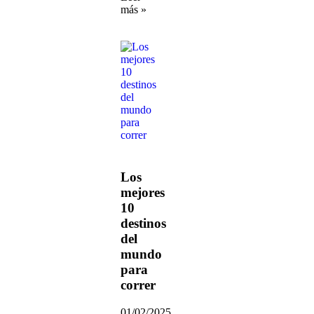
más »
Los
mejores
10
destinos
del
mundo
para
correr
01/02/2025