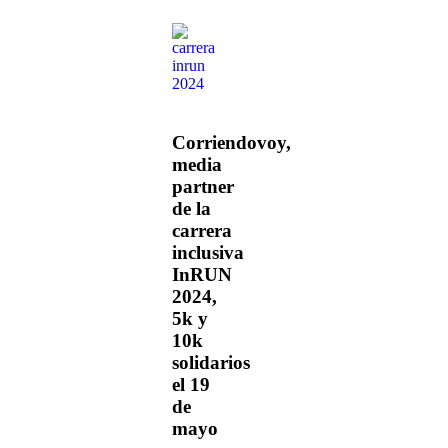
Corriendovoy,
media
partner
de la
carrera
inclusiva
InRUN
2024,
5k y
10k
solidarios
el 19
de
mayo