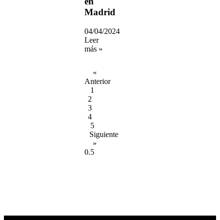
en
Madrid
04/04/2024
Leer
más »
«
Anterior
1
2
3
4
5
Siguiente
»