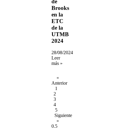
de
Brooks
en la
ETC
de la
UTMB
2024
28/08/2024
Leer
más »
«
Anterior
1
2
3
4
5
Siguiente
»