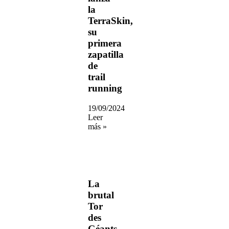
la
TerraSkin,
su
primera
zapatilla
de
trail
running
19/09/2024
Leer
más »
La
brutal
Tor
des
Géants