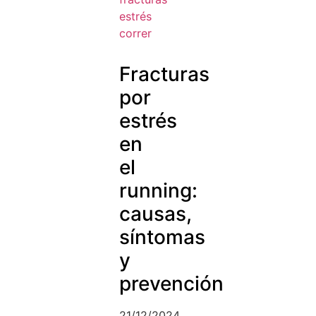
Fracturas
por
estrés
en
el
running:
causas,
síntomas
y
prevención
21/12/2024