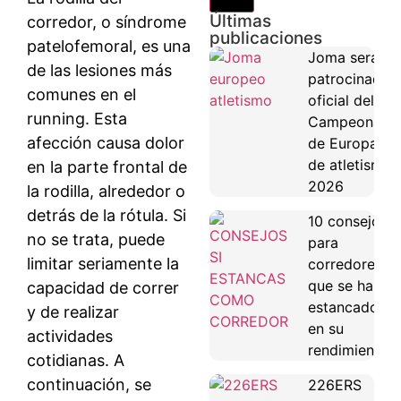
Últimas
corredor, o síndrome
publicaciones
patelofemoral, es una
Joma será
de las lesiones más
patrocinador
comunes en el
oficial del
running. Esta
Campeonato
afección causa dolor
de Europa
de atletismo
en la parte frontal de
2026
la rodilla, alrededor o
detrás de la rótula. Si
10 consejos
no se trata, puede
para
limitar seriamente la
corredores
que se han
capacidad de correr
estancado
y de realizar
en su
actividades
rendimiento
cotidianas. A
continuación, se
226ERS