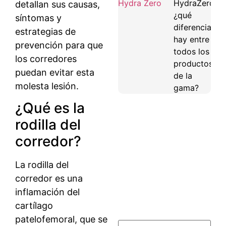
HydraZero:
detallan sus causas,
¿qué
síntomas y
diferencias
estrategias de
hay entre
prevención para que
todos los
los corredores
productos
puedan evitar esta
de la
molesta lesión.
gama?
¿Qué es la
rodilla del
corredor?
La rodilla del
corredor es una
inflamación del
cartílago
patelofemoral, que se