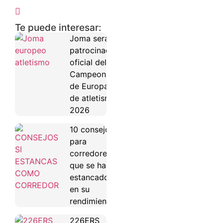
Te puede interesar:
Joma será
patrocinador
oficial del
Campeonato
de Europa
de atletismo
2026
10 consejos
para
corredores
que se han
estancado
en su
rendimiento
226ERS