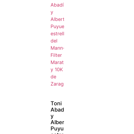
Toni
Abadía
y
Alberto
Puyuelo,