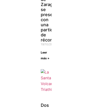
Zaragoza
se
presenta
con
una
participación
de
récord
19/10/2021
Leer
más »
Dos