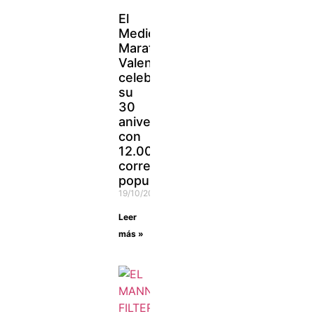
El
Medio
Maratón
Valencia
celebra
su
30
aniversario
con
12.000
corredores
populares
19/10/2021
Leer
más »