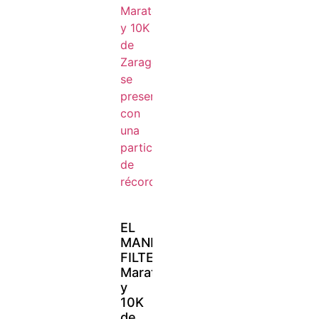
EL
MANN-
FILTER
Maratón
y
10K
de