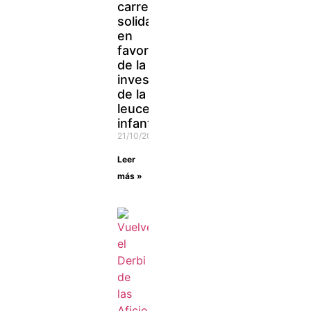
carrera
solidaria
en
favor
de la
investigación
de la
leucemia
infantil
21/10/2021
Leer
más »