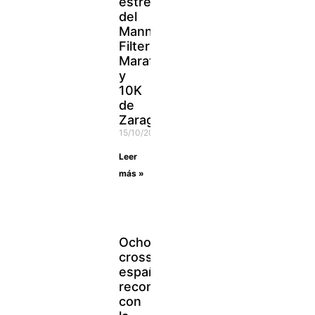
estrellas
del
Mann-
Filter
Maratón
y
10K
de
Zaragoza
15/10/2021
Leer
más »
Ocho
crosses
españoles,
reconocidos
con