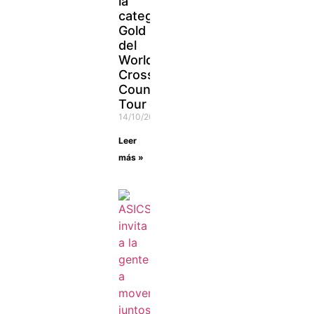
la
categoría
Gold
del
World
Cross
Country
Tour
14/10/2021
Leer
más »