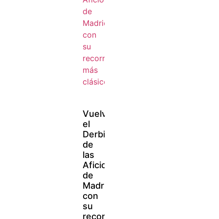
Vuelve
el
Derbi
de
las
Aficiones
de
Madrid
con
su
recorrido