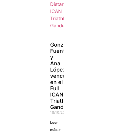
Gonzalo
Fuentes
y
Ana
López
vencen
en el
Full
ICAN
Triathlon
Gandia
18/10/2021
Leer
más »