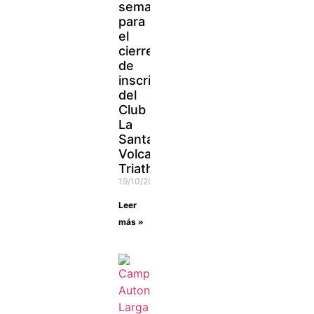
semanas
para
el
cierre
de
inscripciones
del
Club
La
Santa
Volcano
Triathlon
19/10/2021
Leer
más »