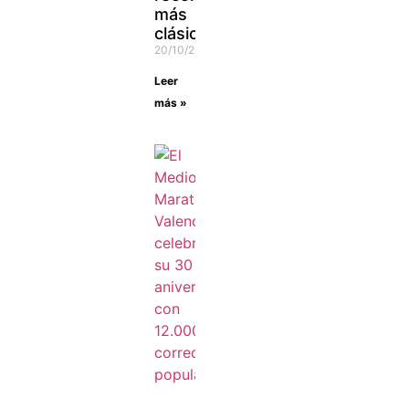
más
clásico
20/10/2021
Leer
más »