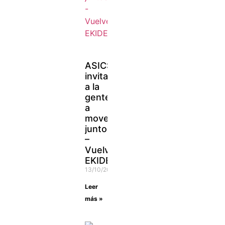
ASICS
invita
a la
gente
a
moverse
juntos
–
Vuelve
EKIDEN
13/10/2021
Leer
más »