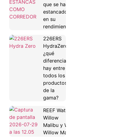
que se han
estancado
en su
rendimiento
226ERS
HydraZero:
¿qué
diferencias
hay entre
todos los
productos
de la
gama?
REEF Water
Willow
Malibu y Water
Willow Maya