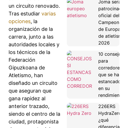
Joma será
un circuito renovado.
patrocinador
Tras estudiar
varias
oficial del
opciones
, la
Campeonato
organización de la
de Europa
de atletismo
carrera, junto a las
2026
autoridades locales y
los técnicos de la
10 consejos
Federación
para
Gipuzkoana de
corredores
que se han
Atletismo, han
estancado
diseñado un circuito
en su
que aseguran que
rendimiento
gana rapidez al
anterior trazado,
226ERS
HydraZero:
siendo el centro de la
¿qué
ciudad, protagonista
diferencias