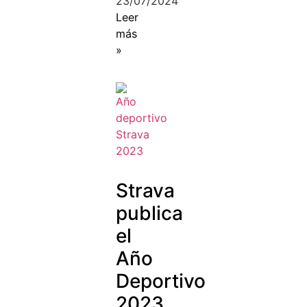
23/07/2024
Leer
más
»
Strava
publica
el
Año
Deportivo
2023