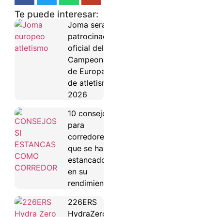
Te puede interesar:
Joma será
patrocinador
oficial del
Campeonato
de Europa
de atletismo
2026
10 consejos
para
corredores
que se han
estancado
en su
rendimiento
226ERS
HydraZero: