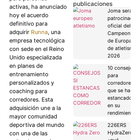
publicaciones
activas, ha anunciado
Joma será
hoy el acuerdo
patrocinador
definitivo para
oficial del
adquirir
Ru
nna
, una
Campeonato
empresa tecnológica
de Europa
de atletismo
con sede en el Reino
2026
Unido especializada
en planes de
10 consejos
entrenamiento
para
personalizados y
corredores
que se han
coaching para
estancado
corredores. Esta
en su
adquisición une a la
rendimiento
mayor comunidad
deportiva del mundo
226ERS
HydraZero:
con una de las
¿qué