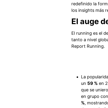
redefinido la for
los insights más 
El auge d
El running es el d
tanto a nivel glo
Report Running.
La popularid
un
59 %
en 2
que se uniero
en grupo con
%
, mostrand