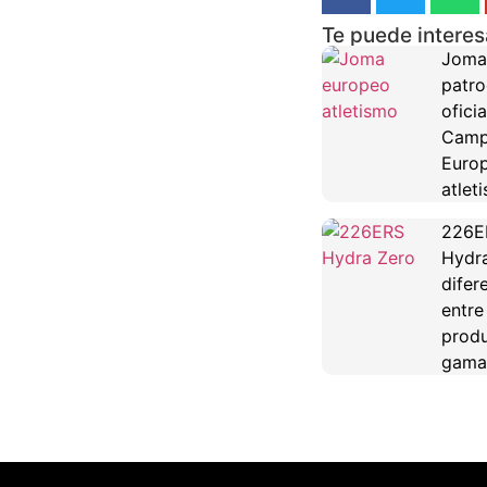
Te puede interes
Joma
patro
oficia
Camp
Euro
atlet
226E
Hydra
difer
entre
produ
gama