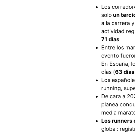
Los corredor
solo
un terci
a la carrera 
actividad reg
71 días
.
Entre los mar
evento fuero
En España, l
días (
63 días
Los españole
running, sup
De cara a 20
planea conqu
media marat
Los runners
global: regi