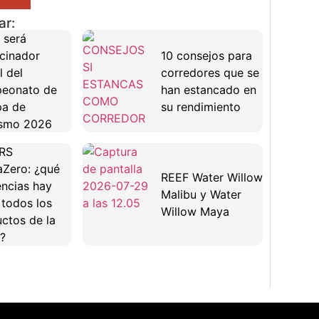
ar:
 será
cinador
10 consejos para
l del
corredores que se
eonato de
han estancado en
pa de
su rendimiento
ismo 2026
RS
Zero: ¿qué
REEF Water Willow
encias hay
Malibu y Water
 todos los
Willow Maya
ctos de la
?