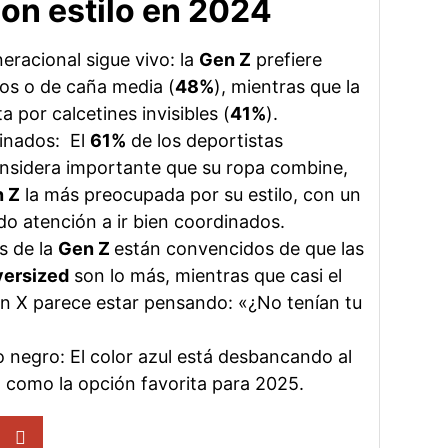
on estilo en 2024
eracional sigue vivo: la
Gen Z
prefiere
tos o de caña media (
48%
), mientras que la
 por calcetines invisibles (
41%
).
inados: El
61%
de los deportistas
nsidera importante que su ropa combine,
 Z
la más preocupada por su estilo, con un
o atención a ir bien coordinados.
s de la
Gen Z
están convencidos de que las
versized
son lo más, mientras que casi el
n X parece estar pensando: «¿No tenían tu
o negro: El color azul está desbancando al
o como la opción favorita para 2025.