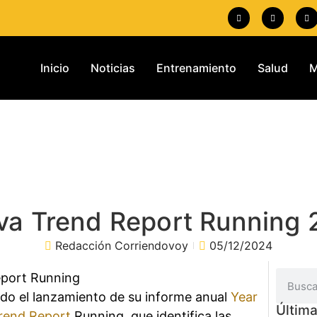
Inicio
Noticias
Entrenamiento
Salud
M
va Trend Report Running
Redacción Corriendovoy
05/12/2024
do el lanzamiento de su informe anual
Year
Última
Trend Report
Running, que identifica las