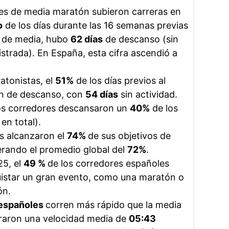
es de media maratón subieron carreras en
o
de los días durante las 16 semanas previas
y de media, hubo
62 días
de descanso (sin
istrada). En España, esta cifra ascendió a
atonistas, el
51%
de los días previos al
n de descanso, con
54 días
sin actividad.
os corredores descansaron un
40%
de los
en total).
s alcanzaron el
74%
de sus objetivos de
erando el promedio global del
72%
.
25, el
49 %
de los corredores españoles
istar un gran evento, como una maratón o
ón.
 españoles
corren más rápido que la media
straron una velocidad media de
05:43