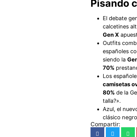
Pisando c
El debate gen
calcetines al
Gen X
apuesta
Outfits comb
españoles co
siendo la
Gen
70%
prestand
Los españole
camisetas o
80%
de la Ge
talla?».
Azul, el nuev
clásico negr
Compartir: