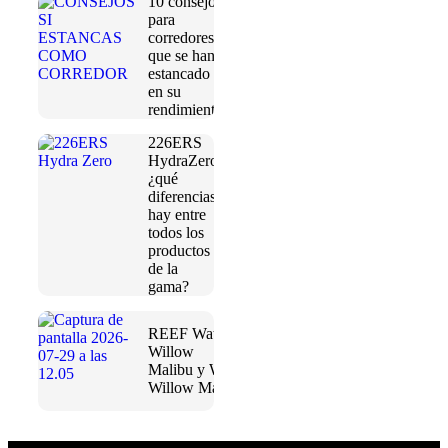
10 consejos
para
corredores
que se han
estancado
en su
rendimiento
226ERS
HydraZero:
¿qué
diferencias
hay entre
todos los
productos
de la
gama?
REEF Water
Willow
Malibu y Water
Willow Maya