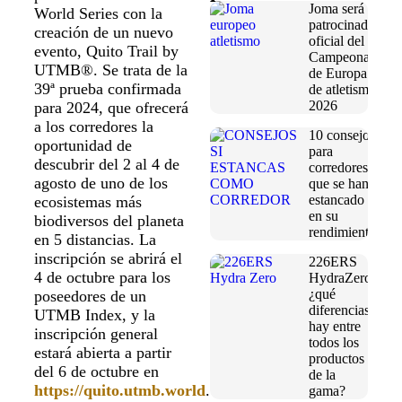
Joma será
World Series con la
patrocinador
creación de un nuevo
oficial del
evento, Quito Trail by
Campeonato
UTMB®. Se trata de la
de Europa
39ª prueba confirmada
de atletismo
2026
para 2024, que ofrecerá
a los corredores la
10 consejos
oportunidad de
para
descubrir del 2 al 4 de
corredores
agosto de uno de los
que se han
estancado
ecosistemas más
en su
biodiversos del planeta
rendimiento
en 5 distancias. La
inscripción se abrirá el
226ERS
4 de octubre para los
HydraZero:
¿qué
poseedores de un
diferencias
UTMB Index, y la
hay entre
inscripción general
todos los
estará abierta a partir
productos
del 6 de octubre en
de la
https://quito.utmb.world
.
gama?