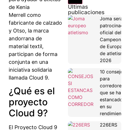
Últimas
publicaciones
Merrell como
Joma será
fabricante de calzado
patrocinador
y Otso, la marca
oficial del
andorrana de
Campeonato
material textil,
de Europa
de atletismo
participan de forma
2026
conjunta en una
iniciativa solidaria
10 consejos
llamada Cloud 9.
para
corredores
¿Qué es el
que se han
proyecto
estancado
en su
Cloud 9?
rendimiento
226ERS
El Proyecto Cloud 9