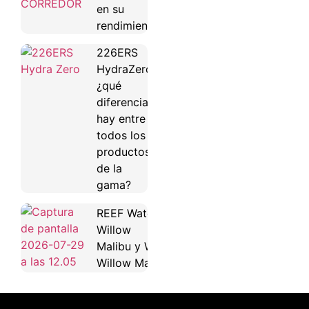
en su
rendimiento
226ERS
HydraZero:
¿qué
diferencias
hay entre
todos los
productos
de la
gama?
REEF Water
Willow
Malibu y Water
Willow Maya