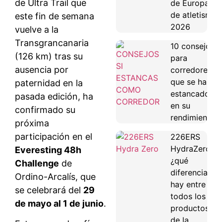
de Ultra Trail que
de Europa
de atletismo
este fin de semana
2026
vuelve a la
Transgrancanaria
10 consejos
(126 km) tras su
para
ausencia por
corredores
que se han
paternidad en la
estancado
pasada edición, ha
en su
confirmado su
rendimiento
próxima
participación en el
226ERS
HydraZero:
Everesting 48h
¿qué
Challenge
de
diferencias
Ordino-Arcalís, que
hay entre
se celebrará del
29
todos los
de mayo al 1 de junio
.
productos
de la