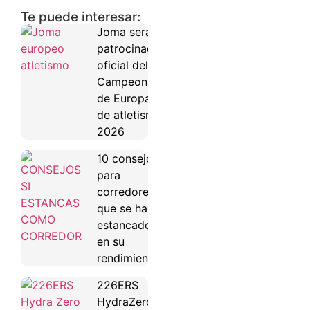
Te puede interesar:
Joma será
patrocinador
oficial del
Campeonato
de Europa
de atletismo
2026
10 consejos
para
corredores
que se han
estancado
en su
rendimiento
226ERS
HydraZero: