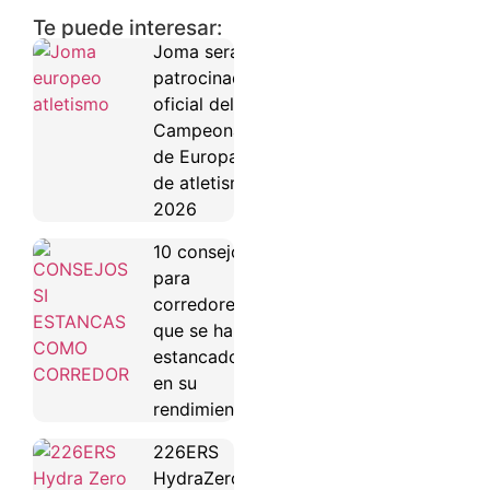
Te puede interesar:
Joma será
patrocinador
oficial del
Campeonato
de Europa
de atletismo
2026
10 consejos
para
corredores
que se han
estancado
en su
rendimiento
226ERS
HydraZero: