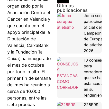
Últimas
organizado por la
publicaciones
Asociación Contra el
Joma será
Cáncer en Valencia y
patrocinador
que cuenta con el
oficial del
apoyo principal de la
Campeonato
Diputación de
de Europa
de atletismo
Valencia, CaixaBank
2026
y la Fundación ‘la
Caixa’, ha inaugurado
10 consejos
el mes de octubre
para
por todo lo alto. El
corredores
que se han
primer fin de semana
estancado
del mes ha reunido a
en su
cerca de 10.000
rendimiento
personas, entre las
siete pruebas
226ERS