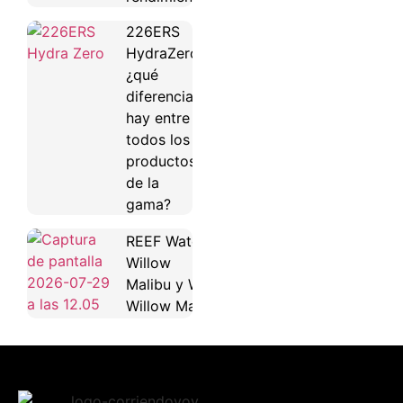
226ERS
HydraZero:
¿qué
diferencias
hay entre
todos los
productos
de la
gama?
REEF Water
Willow
Malibu y Water
Willow Maya