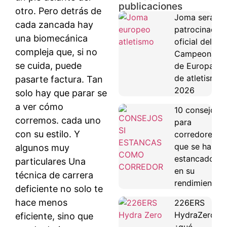
publicaciones
otro. Pero detrás de
Joma será
cada zancada hay
patrocinador
una biomecánica
oficial del
compleja que, si no
Campeonato
se cuida, puede
de Europa
de atletismo
pasarte factura. Tan
2026
solo hay que parar se
a ver cómo
10 consejos
corremos. cada uno
para
con su estilo. Y
corredores
que se han
algunos muy
estancado
particulares Una
en su
técnica de carrera
rendimiento
deficiente no solo te
hace menos
226ERS
HydraZero:
eficiente, sino que
¿qué