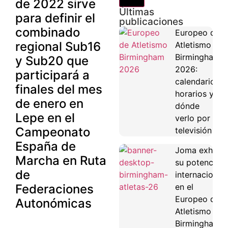
de 2022 sirve
Últimas
para definir el
publicaciones
combinado
Europeo de
regional Sub16
Atletismo
Birmingham
y Sub20 que
2026:
participará a
calendario,
finales del mes
horarios y
de enero en
dónde
Lepe en el
verlo por
Campeonato
televisión
España de
Joma exhibe
Marcha en Ruta
su potencial
de
internacional
Federaciones
en el
Europeo de
Autonómicas
Atletismo de
Birmingham