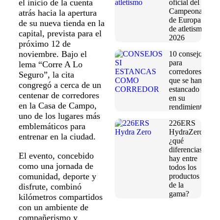
el inicio de la cuenta
oficial del
Campeonato
atrás hacia la apertura
de Europa
de su nueva tienda en la
de atletismo
capital, prevista para el
2026
próximo 12 de
noviembre. Bajo el
10 consejos
para
lema “Corre A Lo
corredores
Seguro”, la cita
que se han
congregó a cerca de un
estancado
centenar de corredores
en su
en la Casa de Campo,
rendimiento
uno de los lugares más
226ERS
emblemáticos para
HydraZero:
entrenar en la ciudad.
¿qué
diferencias
El evento, concebido
hay entre
como una jornada de
todos los
comunidad, deporte y
productos
de la
disfrute, combinó
gama?
kilómetros compartidos
con un ambiente de
compañerismo y