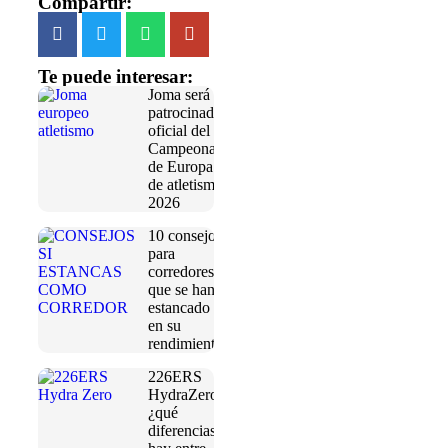
Compartir:
Te puede interesar:
Joma será
patrocinador
oficial del
Campeonato
de Europa
de atletismo
2026
10 consejos
para
corredores
que se han
estancado
en su
rendimiento
226ERS
HydraZero:
¿qué
diferencias