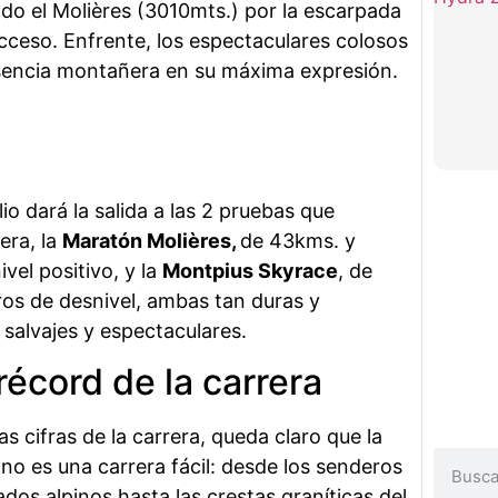
o el Molières (3010mts.) por la escarpada
acceso. Enfrente, los espectaculares colosos
sencia montañera en su máxima expresión.
lio dará la salida a las 2 pruebas que
era, la
Maratón Molières,
de 43kms. y
vel positivo, y la
Montpius Skyrace
, de
os de desnivel, ambas tan duras y
salvajes y espectaculares.
récord de la carrera
as cifras de la carrera, queda claro que la
no es una carrera fácil: desde los senderos
dos alpinos hasta las crestas graníticas del