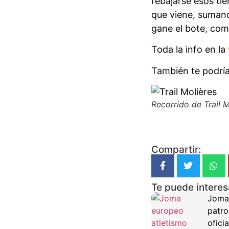
rebajarse esos ti
que viene, suman
gane el bote, com
Toda la info en la
También te podría
Recorrido de Trail M
Compartir:
Te puede interes
Joma
patro
oficia