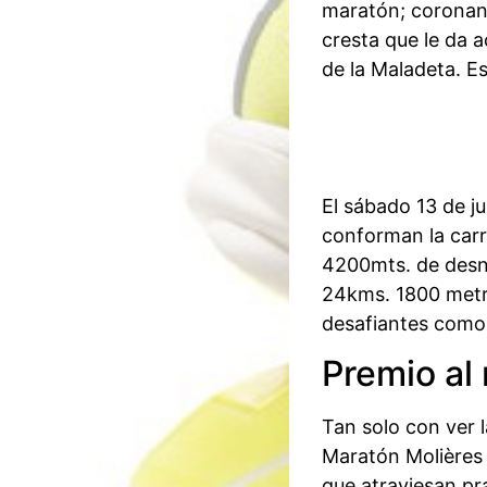
maratón; coronand
cresta que le da 
de la Maladeta. E
El sábado 13 de ju
conforman la carr
4200mts. de desni
24kms. 1800 metr
desafiantes como 
Premio al 
Tan solo con ver l
Maratón Molières 
que atraviesan pra