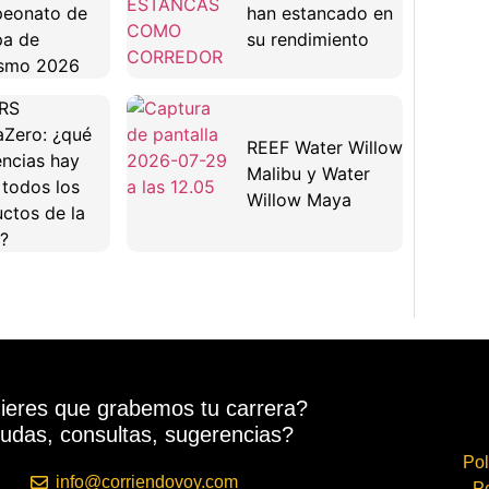
eonato de
han estancado en
pa de
su rendimiento
ismo 2026
RS
Zero: ¿qué
REEF Water Willow
encias hay
Malibu y Water
 todos los
Willow Maya
ctos de la
?
ieres que grabemos tu carrera?
udas, consultas, sugerencias?
Pol
info@corriendovoy.com
Po