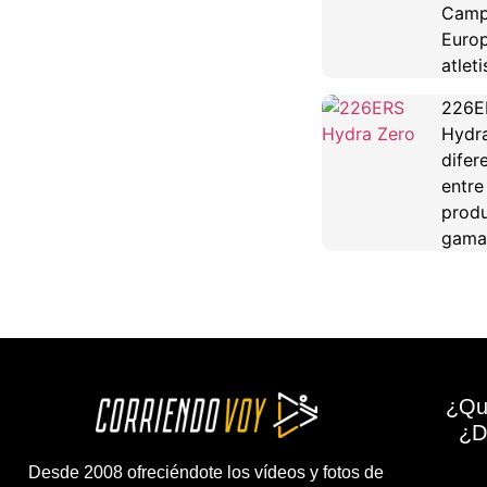
Camp
Euro
atlet
226E
Hydra
difer
entre
produ
gama
¿Qu
¿D
Desde 2008 ofreciéndote los vídeos y fotos de