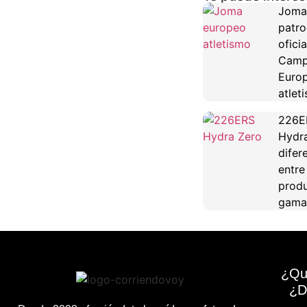
Joma
patro
oficia
Camp
Euro
atlet
226E
Hydra
difer
entre
produ
gama
¿Qu
¿D