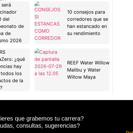
 será
cinador
10 consejos para
l del
corredores que se
eonato de
han estancado en
pa de
su rendimiento
ismo 2026
RS
Zero: ¿qué
REEF Water Willow
encias hay
Malibu y Water
 todos los
Willow Maya
ctos de la
?
ieres que grabemos tu carrera?
udas, consultas, sugerencias?