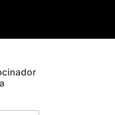
ocinador
cia