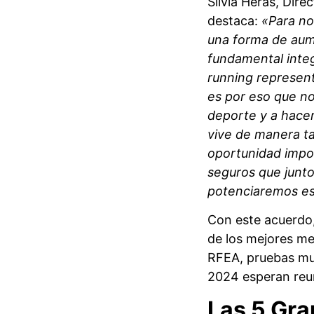
Silvia Heras, Dire
destaca:
«Para nos
una forma de aume
fundamental integ
running represen
es por eso que n
deporte y a hacer
vive de manera ta
oportunidad impo
seguros que junto
potenciaremos es
Con este acuerdo,
de los mejores m
RFEA, pruebas muy
2024 esperan reun
Las 5 Gra