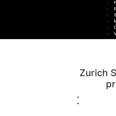
N
M
Zurich 
pr