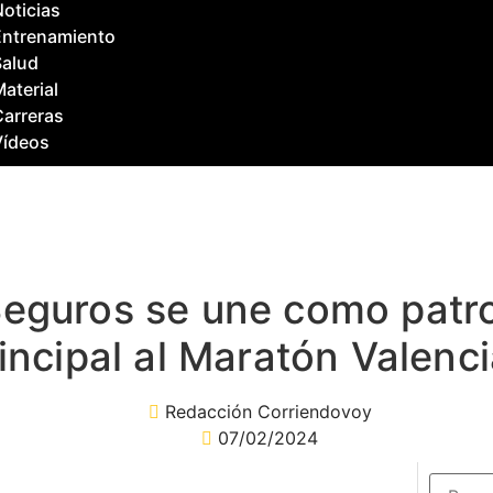
oticias
Entrenamiento
Salud
aterial
Carreras
Vídeos
Seguros se une como patr
incipal al Maratón Valen
Redacción Corriendovoy
07/02/2024