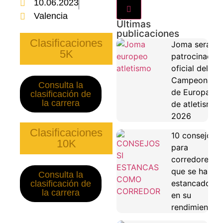
10.06.2023
Valencia
Últimas
publicaciones
Clasificaciones
Joma será
5K
patrocinador
oficial del
Campeonato
Consulta la
de Europa
clasificación de
la carrera
de atletismo
2026
Clasificaciones
10 consejos
10K
para
corredores
que se han
Consulta la
estancado
clasificación de
la carrera
en su
rendimiento