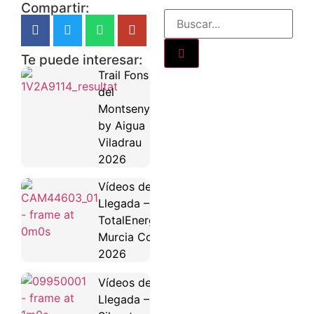
Compartir:
Te puede interesar:
Trail Fons
del
Montseny
by Aigua
Viladrau
2026
Vídeos de Salida y
Llegada –
TotalEnergies Maratón
Murcia Costa Cálida
2026
Vídeos de Salida y
Llegada – San