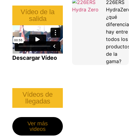
226ERS
HydraZero:
Vídeo de la
¿qué
salida
diferencias
hay entre
todos los
productos
de la
Descargar Vídeo
gama?
Vídeos de
llegadas
Ver más
videos