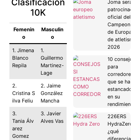
Clasificación
Joma será
patrocinador
10K
oficial del
Campeonato
Femenin
Masculin
de Europa
o
o
de atletismo
2026
1. Jimena
1.
Blanco
Guillermo
10 consejos
Repila
Martinez-
para
Lage
corredores
que se han
2.
2. Jaime
estancado
Cristina S
González
en su
ilva Feliu
Mancha
rendimiento
3.
3. Javier
226ERS
Tania Álv
Alves Vas
HydraZero:
arez
¿qué
Gomez
diferencias