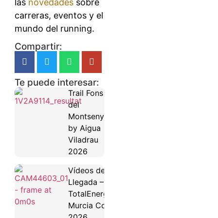
las
novedades
sobre
carreras, eventos y el
mundo del running.
Compartir:
Te puede interesar:
Trail Fons
del
Montseny
by Aigua
Viladrau
2026
Vídeos de Salida y
Llegada –
TotalEnergies Maratón
Murcia Costa Cálida
2026