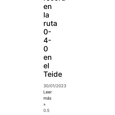
en
la
ruta
0-
4-
0
en
el
Teide
30/01/2023
Leer
más
»