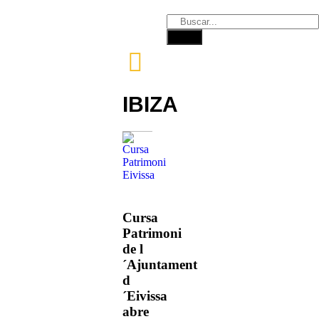
IBIZA
Cursa
Patrimoni
de l
´Ajuntament
d
´Eivissa
abre