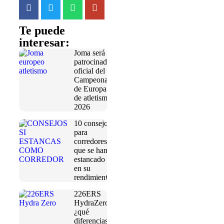
Te puede
interesar:
Joma será
patrocinador
oficial del
Campeonato
de Europa
de atletismo
2026
10 consejos
para
corredores
que se han
estancado
en su
rendimiento
226ERS
HydraZero:
¿qué
diferencias