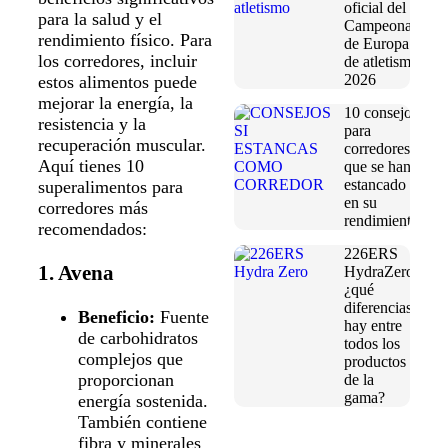
oficial del
para la salud y el
Campeonato
rendimiento físico. Para
de Europa
los corredores, incluir
de atletismo
2026
estos alimentos puede
mejorar la energía, la
10 consejos
resistencia y la
para
recuperación muscular.
corredores
Aquí tienes 10
que se han
estancado
superalimentos para
en su
corredores más
rendimiento
recomendados:
226ERS
1. Avena
HydraZero:
¿qué
diferencias
Beneficio:
Fuente
hay entre
de carbohidratos
todos los
complejos que
productos
proporcionan
de la
gama?
energía sostenida.
También contiene
fibra y minerales