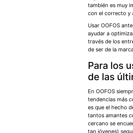
también es muy im
con el correcto 
Usar OOFOS antes 
ayudar a optimiza
través de los ent
de ser de la marca
Para los 
de las úl
En OOFOS siempre
tendencias más co
es que el hecho de
tantos amantes co
cercano se encuen
tan jóvenes) segu