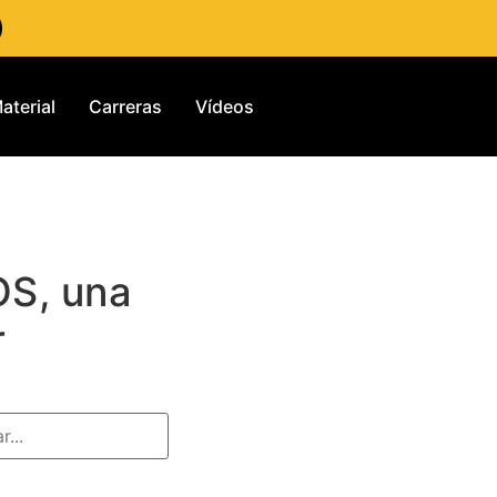
aterial
Carreras
Vídeos
OS, una
r