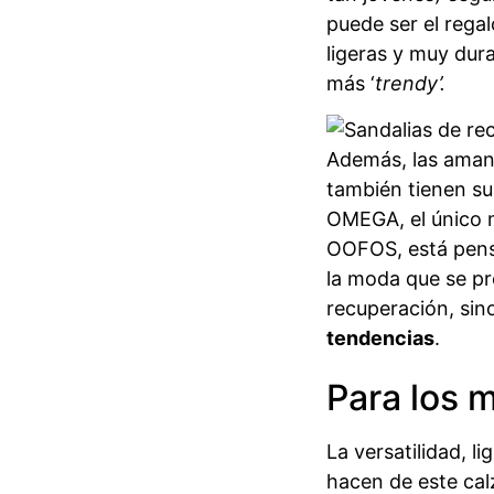
puede ser el rega
ligeras y muy dur
más ‘
trendy’.
Además, las amant
también tienen s
OMEGA, el único
OOFOS, está pens
la moda que se pr
recuperación, sin
tendencias
.
Para los m
La versatilidad, l
hacen de este calz