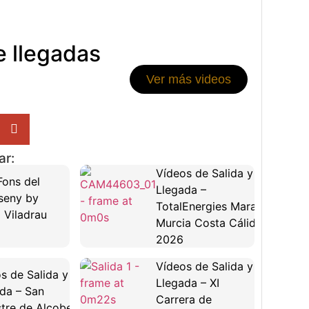
e llegadas
Ver más videos
ar:
Vídeos de Salida y
 Fons del
Llegada –
seny by
TotalEnergies Maratón
 Viladrau
Murcia Costa Cálida
2026
Vídeos de Salida y
s de Salida y
Llegada – XI
da – San
Carrera de
stre de Alcobendas