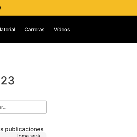
aterial
Carreras
Vídeos
023
s publicaciones
Joma será