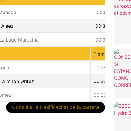
 Mancga
00:30:40
 Alaez
00:31:03
nez-Lage Marquina
00:31:52
a
Tiempo
pila
00:35:46
 Almiron Gritez
00:35:54
Gomez
00:36:09
Consulta la clasificación de la carrera