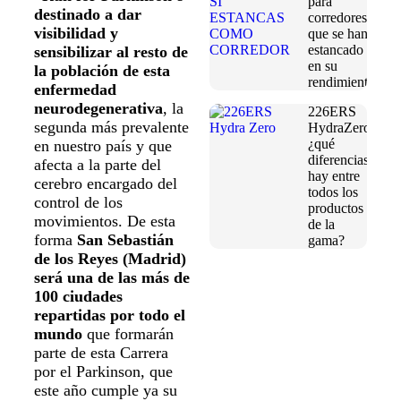
para
destinado a dar
corredores
visibilidad y
que se han
estancado
sensibilizar al resto de
en su
la población de esta
rendimiento
enfermedad
neurodegenerativa
, la
226ERS
segunda más prevalente
HydraZero:
¿qué
en nuestro país y que
diferencias
afecta a la parte del
hay entre
cerebro encargado del
todos los
control de los
productos
movimientos. De esta
de la
forma
San Sebastián
gama?
de los Reyes (Madrid)
será una de las más de
100 ciudades
repartidas por todo el
mundo
que formarán
parte de esta Carrera
por el Parkinson, que
este año cumple ya su