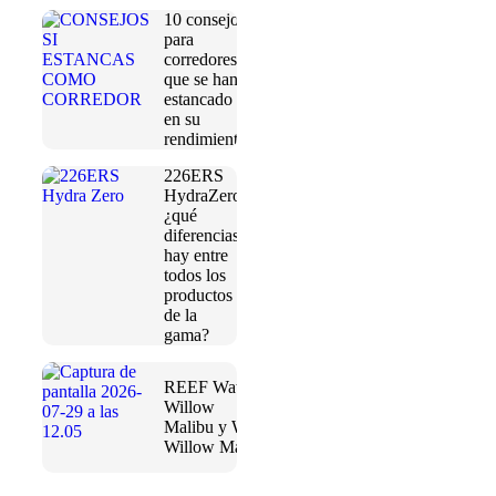
10 consejos
para
corredores
que se han
estancado
en su
rendimiento
226ERS
HydraZero:
¿qué
diferencias
hay entre
todos los
productos
de la
gama?
REEF Water
Willow
Malibu y Water
Willow Maya