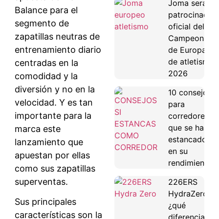
Joma será
Balance para el
patrocinador
segmento de
oficial del
zapatillas neutras de
Campeonato
entrenamiento diario
de Europa
de atletismo
centradas en la
2026
comodidad y la
diversión y no en la
10 consejos
velocidad. Y es tan
para
importante para la
corredores
que se han
marca este
estancado
lanzamiento que
en su
apuestan por ellas
rendimiento
como sus zapatillas
superventas.
226ERS
HydraZero:
Sus principales
¿qué
características son la
diferencias