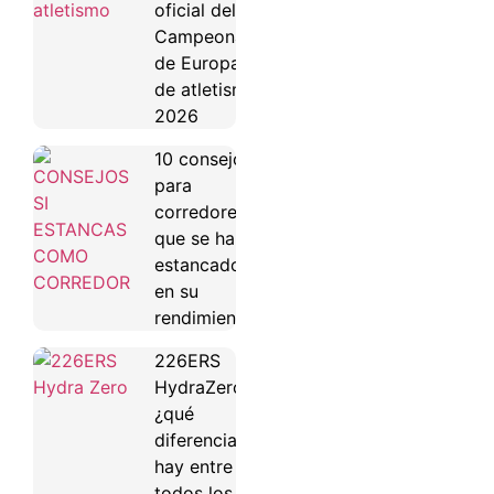
oficial del
Campeonato
de Europa
de atletismo
2026
10 consejos
para
corredores
que se han
estancado
en su
rendimiento
226ERS
HydraZero:
¿qué
diferencias
hay entre
todos los