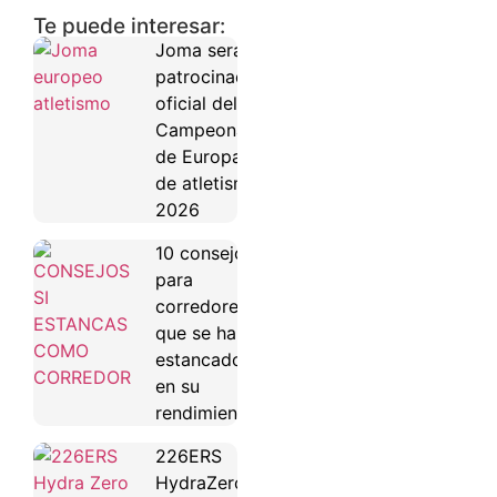
Te puede interesar:
Joma será
patrocinador
oficial del
Campeonato
de Europa
de atletismo
2026
10 consejos
para
corredores
que se han
estancado
en su
rendimiento
226ERS
HydraZero: