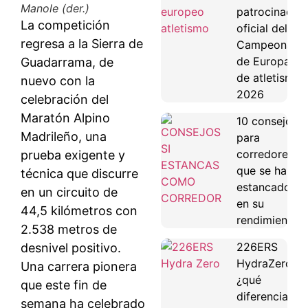
Manole (der.)
patrocinador
La competición
oficial del
regresa a la Sierra de
Campeonato
de Europa
Guadarrama, de
de atletismo
nuevo con la
2026
celebración del
Maratón Alpino
10 consejos
Madrileño, una
para
corredores
prueba exigente y
que se han
técnica que discurre
estancado
en un circuito de
en su
44,5 kilómetros con
rendimiento
2.538 metros de
226ERS
desnivel positivo.
HydraZero:
Una carrera pionera
¿qué
que este fin de
diferencias
semana ha celebrado