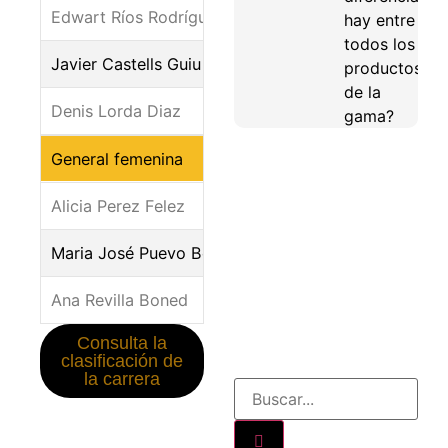
Edwart Ríos Rodríguez
hay entre
todos los
Javier Castells Guiu
productos
de la
Denis Lorda Diaz
gama?
General femenina
Alicia Perez Felez
Maria José Puevo Bergua
Ana Revilla Boned
Consulta la
clasificación de
la carrera