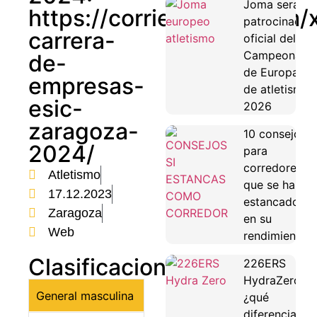
Joma será
https://corriendovoy.com/
patrocinador
carrera-
oficial del
Campeonato
de-
de Europa
empresas-
de atletismo
esic-
2026
zaragoza-
10 consejos
2024/
para
corredores
Atletismo
que se han
17.12.2023
estancado
Zaragoza
en su
Web
rendimiento
Clasificaciones
226ERS
HydraZero:
General masculina
¿qué
diferencias