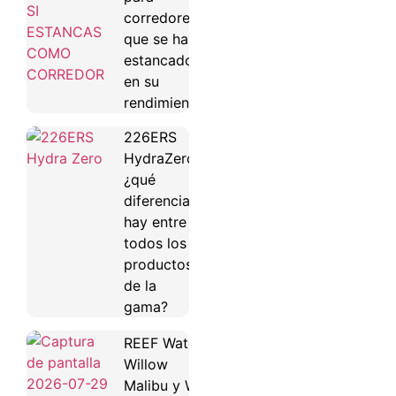
corredores
que se han
estancado
en su
rendimiento
226ERS
HydraZero:
¿qué
diferencias
hay entre
todos los
productos
de la
gama?
REEF Water
Willow
Malibu y Water