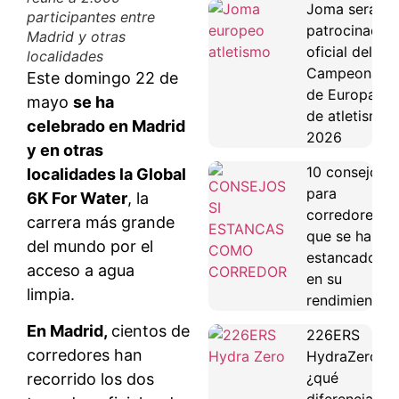
Joma será
participantes entre
patrocinador
Madrid y otras
oficial del
localidades
Campeonato
Este domingo 22 de
de Europa
mayo
se ha
de atletismo
celebrado en Madrid
2026
y en otras
10 consejos
localidades la Global
para
6K For Water
, la
corredores
carrera más grande
que se han
del mundo por el
estancado
acceso a agua
en su
limpia.
rendimiento
En Madrid,
cientos de
226ERS
corredores han
HydraZero:
¿qué
recorrido los dos
diferencias