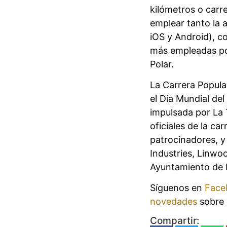
kilómetros o carre
emplear tanto la a
iOS y Android), c
más empleadas por
Polar.
La Carrera Popula
el Día Mundial de
impulsada por La 
oficiales de la ca
patrocinadores, y
Industries, Linwo
Ayuntamiento de 
Síguenos en
Face
novedades
sobre 
Compartir: