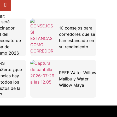
ar:
 será
cinador
10 consejos para
l del
corredores que se
eonato de
han estancado en
pa de
su rendimiento
ismo 2026
RS
Zero: ¿qué
REEF Water Willow
encias hay
Malibu y Water
 todos los
Willow Maya
ctos de la
?