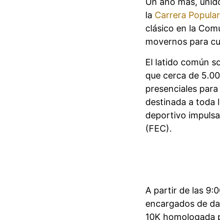
Un año más, unido
la
Carrera Popula
clásico en la Com
movernos para cui
El latido común s
que cerca de 5.00
presenciales para 
destinada a toda 
deportivo impulsa
(FEC).
A partir de las 9:
encargados de dar
10K homologada p