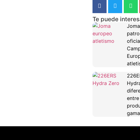
Te puede interes
Joma
patro
oficia
Camp
Euro
atlet
226E
Hydra
difer
entre
produ
gama