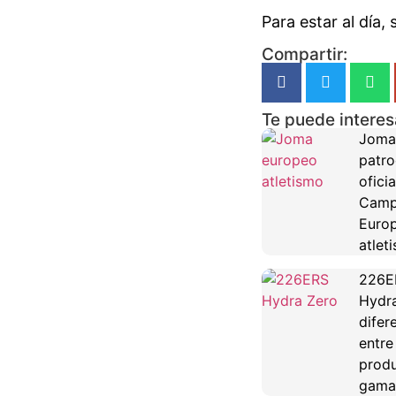
Para estar al día,
Compartir:
Te puede interes
Joma
patro
oficia
Camp
Euro
atlet
226E
Hydra
difer
entre
produ
gama