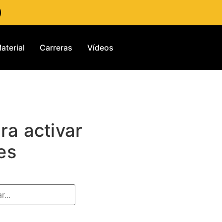
aterial
Carreras
Vídeos
a activar
es