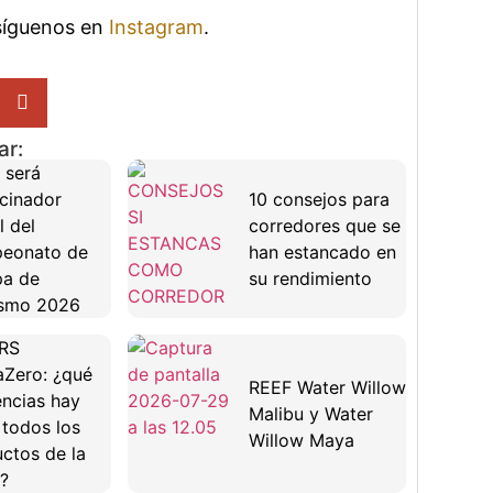
 síguenos en
Instagram
.
ar:
 será
cinador
10 consejos para
l del
corredores que se
eonato de
han estancado en
pa de
su rendimiento
ismo 2026
RS
Zero: ¿qué
REEF Water Willow
encias hay
Malibu y Water
 todos los
Willow Maya
ctos de la
?