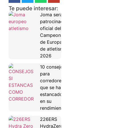
Te puede interesar:
Joma será
patrocinador
oficial del
Campeonato
de Europa
de atletismo
2026
10 consejos
para
corredores
que se han
estancado
en su
rendimiento
226ERS
HydraZero: