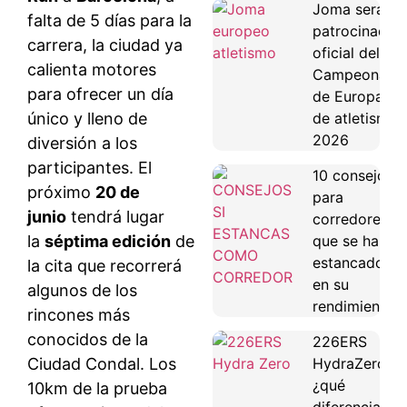
Joma será
falta de 5 días para la
patrocinador
carrera, la ciudad ya
oficial del
calienta motores
Campeonato
para ofrecer un día
de Europa
único y lleno de
de atletismo
2026
diversión a los
participantes. El
10 consejos
próximo
20 de
para
junio
tendrá lugar
corredores
la
séptima edición
de
que se han
estancado
la cita que recorrerá
en su
algunos de los
rendimiento
rincones más
conocidos de la
226ERS
Ciudad Condal. Los
HydraZero:
¿qué
10km de la prueba
diferencias