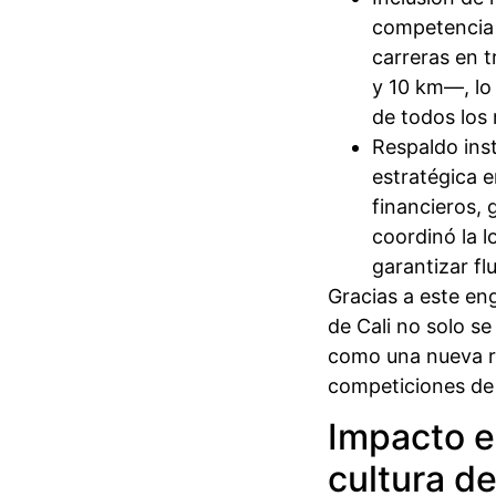
competencia 
carreras en 
y 10 km—, lo 
de todos los 
Respaldo insti
estratégica e
financieros, 
coordinó la l
garantizar fl
Gracias a este en
de Cali no solo s
como una nueva re
competiciones de 
Impacto en
cultura de