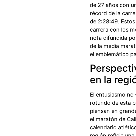
de 27 años con un
récord de la carre
de 2:28:49. Estos
carrera con los m
nota difundida p
de la media mara
el emblemático pa
Perspecti
en la regi
El entusiasmo no 
rotundo de esta p
piensan en grande
el maratón de Cali
calendario atlétic
región refleja un