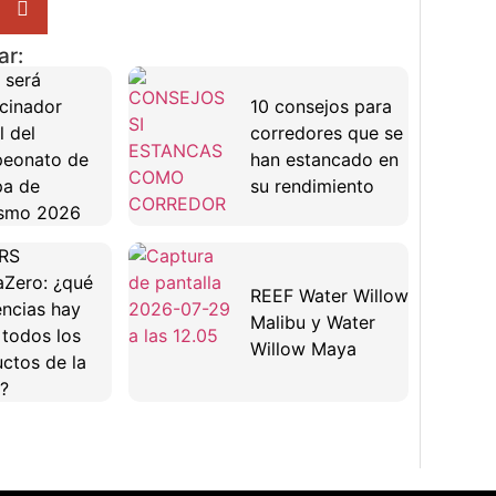
ar:
 será
cinador
10 consejos para
l del
corredores que se
eonato de
han estancado en
pa de
su rendimiento
ismo 2026
RS
Zero: ¿qué
REEF Water Willow
encias hay
Malibu y Water
 todos los
Willow Maya
ctos de la
?