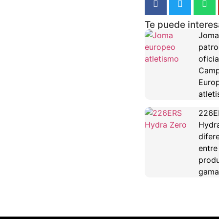
Te puede interes
Joma
patro
oficia
Camp
Euro
atlet
226E
Hydra
difer
entre
produ
gama