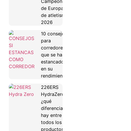
Campeonato
de Europa
de atletismo
2026
10 consejos
para
corredores
que se han
estancado
en su
rendimiento
226ERS
HydraZero:
¿qué
diferencias
hay entre
todos los
productos