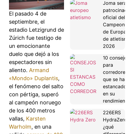
Joma será
patrocinador
El pasado 4 de
oficial del
septiembre, el
Campeonato
estadio Letzigrund de
de Europa
Zúrich fue testigo de
de atletismo
un emocionante
2026
duelo que dejó a los
10 consejos
espectadores sin
para
aliento.
Armand
corredores
«Mondo» Duplantis
,
que se han
el fenómeno del salto
estancado
en su
con pértiga, superó
rendimiento
al campeón noruego
de los 400 metros
226ERS
vallas,
Karsten
HydraZero:
Warholm
, en una
¿qué
diferencias