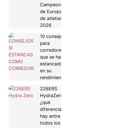
Campeonato
de Europa
de atletismo
2026
10 consejos
para
corredores
que se han
estancado
en su
rendimiento
226ERS
HydraZero:
¿qué
diferencias
hay entre
todos los