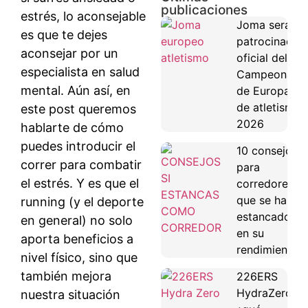
publicaciones
estrés, lo aconsejable
Joma será
es que te dejes
patrocinador
aconsejar por un
oficial del
especialista en salud
Campeonato
mental. Aún así, en
de Europa
de atletismo
este post queremos
2026
hablarte de cómo
puedes introducir el
10 consejos
correr para combatir
para
el estrés. Y es que el
corredores
que se han
running (y el deporte
estancado
en general) no solo
en su
aporta beneficios a
rendimiento
nivel físico, sino que
también mejora
226ERS
HydraZero:
nuestra situación