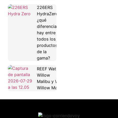
226ERS
HydraZero:
¿qué
diferencias
hay entre
todos los
productos
de la
gama?
REEF Water
Willow
Malibu y Water
Willow Maya