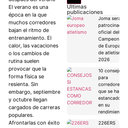
Últimas
El verano es una
publicaciones
época en la que
Joma será
muchos corredores
patrocinador
bajan el ritmo de
oficial del
entrenamiento. El
Campeonato
calor, las vacaciones
de Europa
de atletismo
o los cambios de
2026
rutina suelen
provocar que la
10 consejos
forma física se
para
resienta. Sin
corredores
que se han
embargo, septiembre
estancado
y octubre llegan
en su
cargados de carreras
rendimiento
populares.
Afrontarlas con éxito
226ERS