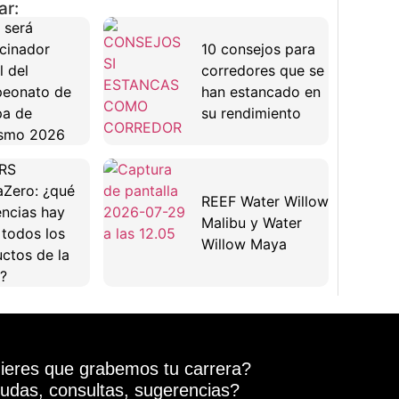
ar:
 será
cinador
10 consejos para
l del
corredores que se
eonato de
han estancado en
pa de
su rendimiento
ismo 2026
RS
Zero: ¿qué
REEF Water Willow
encias hay
Malibu y Water
 todos los
Willow Maya
ctos de la
?
ieres que grabemos tu carrera?
udas, consultas, sugerencias?