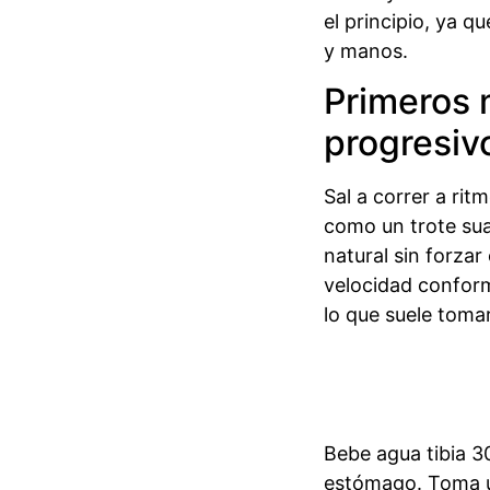
el principio, ya q
y manos.
Primeros 
progresiv
Sal a correr a rit
como un trote sua
natural sin forza
velocidad conforme
lo que suele toma
Bebe agua tibia 30
estómago. Toma u