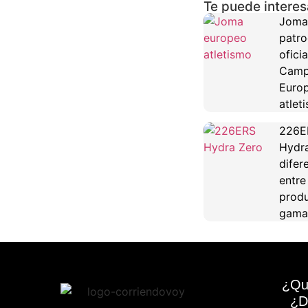
Te puede interes
Joma
patro
oficia
Camp
Euro
atlet
226E
Hydra
difer
entre
produ
gama
¿Qu
¿D