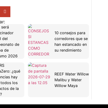
ar:
 será
cinador
10 consejos para
l del
corredores que se
eonato de
han estancado en
pa de
su rendimiento
ismo 2026
RS
Zero: ¿qué
REEF Water Willow
encias hay
Malibu y Water
 todos los
Willow Maya
ctos de la
?