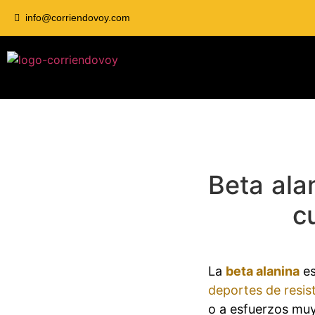
info@corriendovoy.com
Beta ala
c
La
beta alanina
e
deportes de resis
o a esfuerzos muy