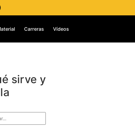
aterial
Carreras
Vídeos
é sirve y
la