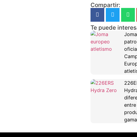
Compartir:
Te puede interes
Joma
patro
oficia
Camp
Euro
atlet
226E
Hydra
difer
entre
produ
gama