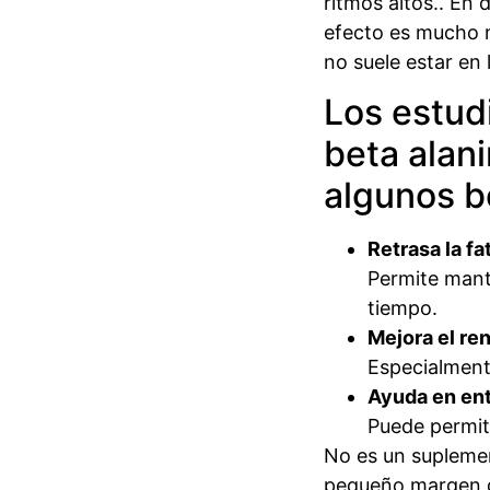
ritmos altos.. En 
efecto es mucho m
no suele estar en 
Los estud
beta alan
algunos b
Retrasa la fa
Permite mant
tiempo.
Mejora el re
Especialment
Ayuda en en
Puede permit
No es un suplemen
pequeño margen d