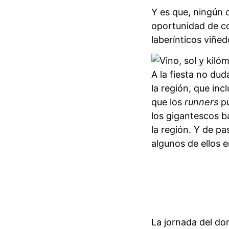
Y es que, ningún o
oportunidad de co
laberínticos viñe
A la fiesta no du
la región, que in
que los
runners
pu
los gigantescos ba
la región. Y de pa
algunos de ellos e
La jornada del do