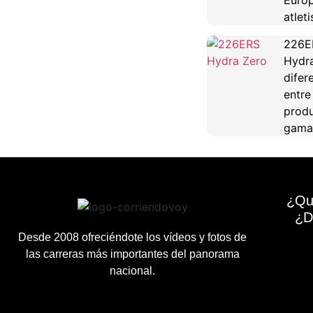
Euro
atlet
226E
Hydra
difer
entre
produ
gama
¿Qu
¿D
Desde 2008 ofreciéndote los vídeos y fotos de
las carreras más importantes del panorama
nacional.