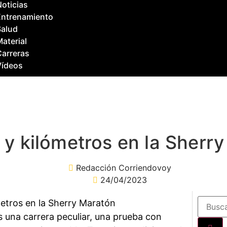
oticias
Entrenamiento
Salud
aterial
Carreras
Vídeos
l y kilómetros en la Sherr
Redacción Corriendovoy
24/04/2023
 una carrera peculiar, una prueba con