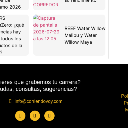
pa de
su rendimiento
ismo 2026
RS
Zero: ¿qué
REEF Water Willow
encias hay
Malibu y Water
 todos los
Willow Maya
ctos de la
?
ieres que grabemos tu carrera?
udas, consultas, sugerencias?
Pol
info@corriendovoy.com
Po
M