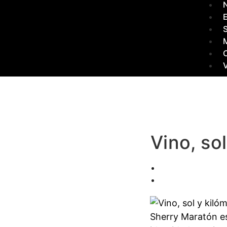
N
M
Vino, so
Sherry Maratón es