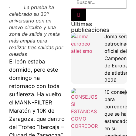
· La prueba ha
celebrado su 30º
aniversario con un
Últimas
nuevo circuito y una
publicaciones
zona de salida y meta
Joma será
más amplia para
patrocinador
realizar tres salidas por
oficial del
oleadas
Campeonato
El león estaba
de Europa
dormido, pero este
de atletismo
domingo ha
2026
retornado con toda
10 consejos
su fiereza. Ha vuelto
para
el MANN-FILTER
corredores
Maratón y 10K de
que se han
Zaragoza, que dentro
estancado
del Trofeo “Ibercaja –
en su
Ciudad de Zaragoza”
rendimiento