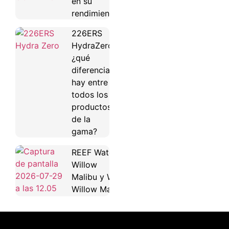
en su
rendimiento
226ERS
HydraZero:
¿qué
diferencias
hay entre
todos los
productos
de la
gama?
REEF Water
Willow
Malibu y Water
Willow Maya