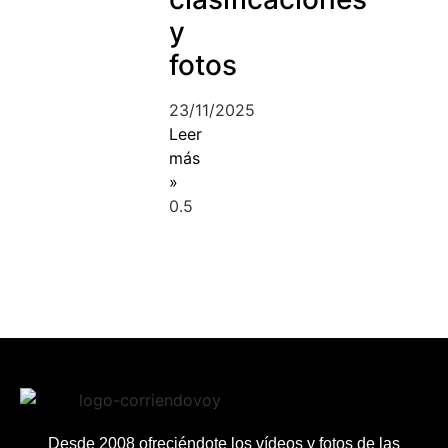
y
fotos
23/11/2025
Leer
más
»
Desde 2008 ofreciéndote los vídeos y fotos de las