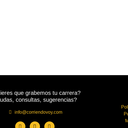
ieres que grabemos tu carrera?
udas, consultas, sugerencias?
Pol
info@corriendovoy.com
Po
M