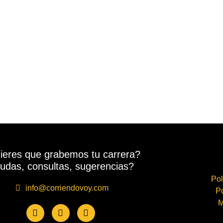
ieres que grabemos tu carrera?
udas, consultas, sugerencias?
Pol
info@corriendovoy.com
Po
M